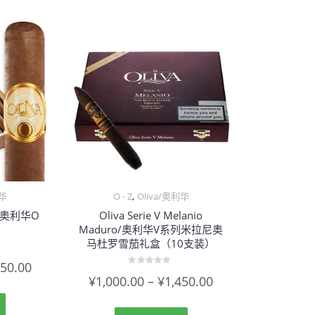
,
利华
O - Z
Oliva/奥利华
ars/奥利华O
Oliva Serie V Melanio
Maduro/奥利华V系列米拉尼奥
马杜罗雪茄礼盒（10支装）
750.00
评
¥
1,000.00
–
¥
1,450.00
分
0
&sol;
5