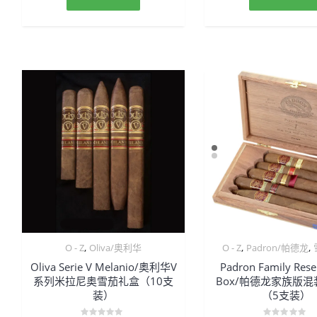
,
,
,
O - Z
Oliva/奥利华
O - Z
Padron/帕德龙
Oliva Serie V Melanio/奥利华V
Padron Family Reser
系列米拉尼奥雪茄礼盒（10支
Box/帕德龙家族版
装）
（5支装）