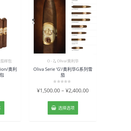
,
雪茄样包
O - Z
Oliva/奥利华
ection/奥利
Oliva Serie ‘G’/奥利华G系列雪
包
茄
评
¥
1,500.00
–
¥
2,400.00
分
0
&sol;
5
车
选择选项