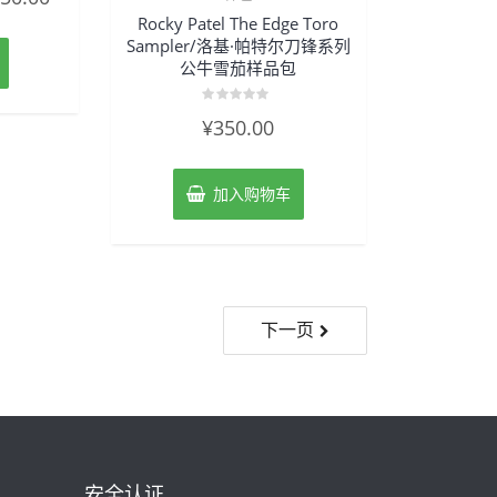
Rocky Patel The Edge Toro
Sampler/洛基·帕特尔刀锋系列
公牛雪茄样品包
评
¥
350.00
分
0
&sol;
5
加入购物车
下一页
安全认证