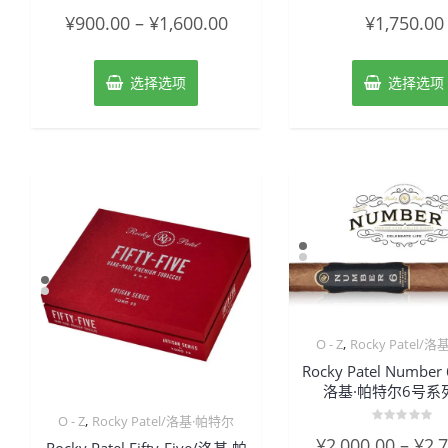
评
评
¥
900.00
–
¥
1,600.00
¥
1,750.00
分
分
0
0
&sol;
&sol;
5
5
选择选项
选择选项
,
O - Z
Rocky Patel/
Rocky Patel Number 
洛基·帕特尔6号系
,
O - Z
Rocky Patel/洛基·帕特尔
评
¥
2,000.00
–
¥
2,
分