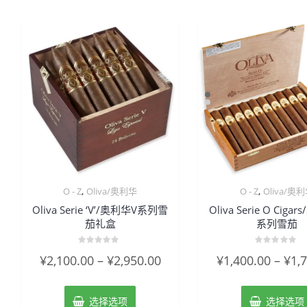
,
,
O - Z
Oliva/奥利华
O - Z
Oliva/奥
Oliva Serie ‘V’/奥利华V系列雪
Oliva Serie O Cig
茄礼盒
系列雪茄
评
评
¥
2,100.00
–
¥
2,950.00
¥
1,400.00
–
¥
1,
分
分
0
0
&sol;
&sol;
5
5
选择选项
选择选项