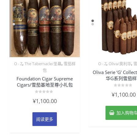
,
,
,
,
O - Z
The Tabernacle/圣幕
雪茄样
O - Z
Oliva/奥利华
包
Oliva Serie ‘G’ Coll
华G系列雪茄样
Foundation Cigar Supreme
Cigars/雪茄基地至尊小礼包
评
¥
1,100.00
分
评
0
¥
1,100.00
分
&sol;
0
5
&sol;
加入购物
5
阅读更多