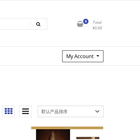
0
Total
¥
0.00
My Account