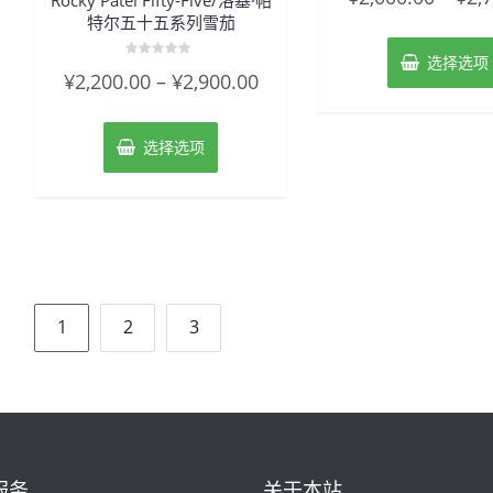
Rocky Patel Fifty-Five/洛基·帕
0
特尔五十五系列雪茄
&sol;
5
选择选项
评
¥
2,200.00
–
¥
2,900.00
分
0
&sol;
5
选择选项
文
1
2
3
章
导
航
服务
关于本站