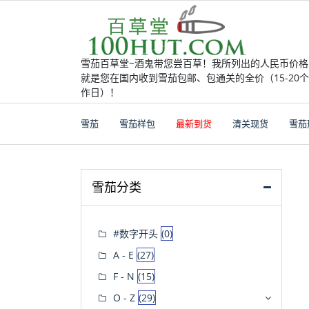
Skip
to
content
雪茄百草堂~酒鬼带您尝百草！我所列出的人民币价格
就是您在国内收到雪茄包邮、包通关的全价（15-20
作日）！
雪茄
雪茄样包
最新到货
清关现货
雪茄
雪茄分类
#数字开头
(0)
A - E
(27)
F - N
(15)
O - Z
(29)