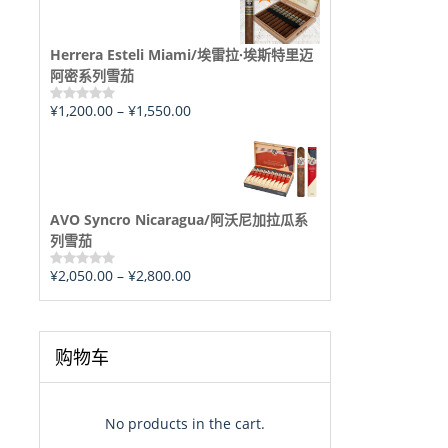
5
Herrera Esteli Miami/埃雷拉·埃斯特里迈
阿密系列雪茄
¥
1,200.00
–
¥
1,550.00
评
分
0
&sol;
5
AVO Syncro Nicaragua/阿沃尼加拉瓜系
列雪茄
¥
2,050.00
–
¥
2,800.00
评
分
0
&sol;
5
购物车
No products in the cart.