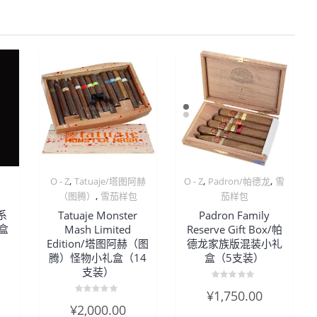
,
,
,
O - Z
Tatuaje/塔图阿赫
O - Z
Padron/帕德龙
雪
,
（图腾）
雪茄样包
茄样包
V系
Tatuaje Monster
Padron Family
盒
Mash Limited
Reserve Gift Box/帕
Edition/塔图阿赫（图
德龙家族版混装小礼
腾）怪物小礼盒（14
盒（5支装）
支装）
评
¥
1,750.00
分
评
0
¥
2,000.00
分
&sol;