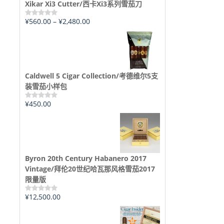
Xikar Xi3 Cutter/西卡Xi3系列雪茄刀
¥
560.00
–
¥
2,480.00
评
分
0
&sol;
5
Caldwell 5 Cigar Collection/考德维尔5支
装雪茄小样包
¥
450.00
评
分
0
&sol;
5
Byron 20th Century Habanero 2017
Vintage/拜伦20世纪哈瓦那风格雪茄2017
限量版
¥
12,500.00
评
分
0
&sol;