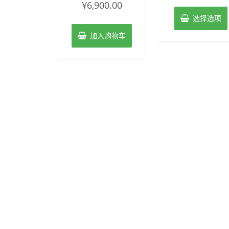
¥
6,900.00
分
0
选择选项
&sol;
5
加入购物车