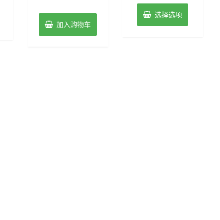
0
5
&sol;
5
选择选项
加入购物车