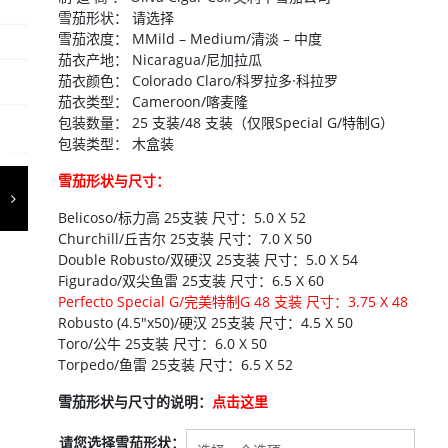
雪茄形状： 请选择
雪茄浓度： MMild – Medium/清淡 – 中度
茄衣产地： Nicaragua/尼加拉瓜
茄衣颜色： Colorado Claro/科罗拉多·科拉罗
茄衣类型： Cameroon/喀麦隆
包装数量： 25 支装/48 支装（仅限Special G/特制G）
包装类型： 木盒装
雪茄形状与尺寸：
Belicoso/标力高 25支装 尺寸：5.0 X 52
Churchill/丘吉尔 25支装 尺寸：7.0 X 50
Double Robusto/双硬汉 25支装 尺寸：5.0 X 54
Figurado/双尖鱼雷 25支装 尺寸：6.5 X 60
Perfecto Special G/完美特制G 48 支装 尺寸：3.75 X 48
Robusto (4.5″x50)/硬汉 25支装 尺寸：4.5 X 50
Toro/公牛 25支装 尺寸：6.0 X 50
Torpedo/鱼雷 25支装 尺寸：6.5 X 52
雪茄形状与尺寸的说明：
点击这里
请您选择雪茄形状：