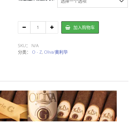
Oliva
加入购物车
Serie
'G'/
奥
SKU：
N/A
利
分类：
O - Z
,
Oliva/奥利华
华
G
系
列
雪
茄
数
量