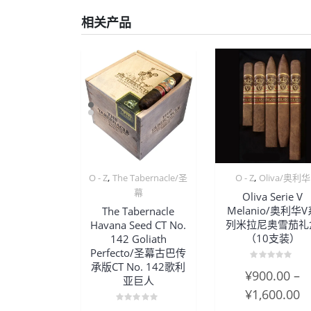
相关产品
,
,
O - Z
The Tabernacle/圣
O - Z
Oliva/奥利华
幕
Oliva Serie V
Melanio/奥利华
The Tabernacle
列米拉尼奥雪茄礼
Havana Seed CT No.
（10支装）
142 Goliath
Perfecto/圣幕古巴传
承版CT No. 142歌利
评
¥
900.00
–
分
亚巨人
0
¥
1,600.00
&sol;
5
评