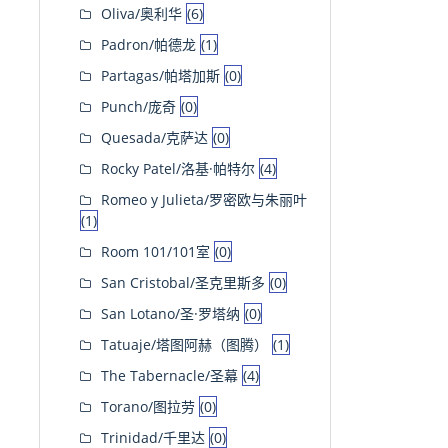
Oliva/奥利华
(6)
Padron/帕德龙
(1)
Partagas/帕塔加斯
(0)
Punch/庞奇
(0)
Quesada/克萨达
(0)
Rocky Patel/洛基·帕特尔
(4)
Romeo y Julieta/罗密欧与朱丽叶
(1)
Room 101/101室
(0)
San Cristobal/圣克里斯多
(0)
San Lotano/圣·罗塔纳
(0)
Tatuaje/塔图阿赫（图腾）
(1)
The Tabernacle/圣幕
(4)
Torano/图拉劳
(0)
Trinidad/千里达
(0)