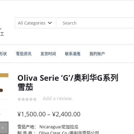
，
个工
形状
雪茄资讯
发货时间
联系酒鬼
我的账户
Oliva Serie ‘G’/奥利华G系列
雪茄
Add a review.
¥
1,500.00
–
¥
2,400.00
雪茄产地： Nicaragua/尼加拉瓜
制 造 商 ： Oliva Cigar Co./奥利华雪茄公司