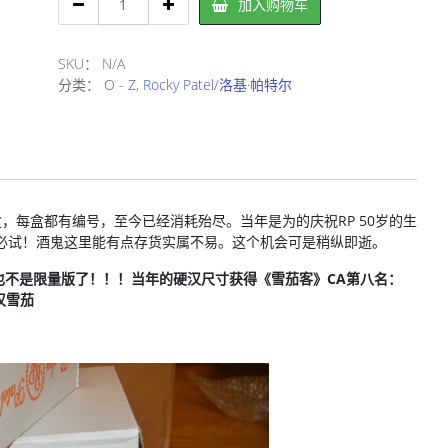
加入购物车
Patel
Fifty-
Five/
SKU：
N/A
洛
分类：
O - Z
,
Rocky Patel/洛基·帕特尔
基
·
帕
特
尔
五
0盒，每盒都有编号，至今已经消耗殆尽。当年是为的庆祝RP 50岁的生
十
必试！酒鬼这里能有点存货实属不易。这个机会可是稍纵即逝。
五
系
也不是限量版了！！！当年的硬汉尺寸获得《雪茄客》CA第八名：
列
年硬汉雪茄
雪
茄
数
量