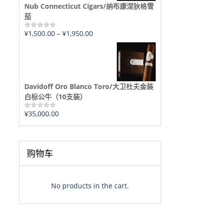
Nub Connecticut Cigars/纳布康涅狄格雪
茄
¥
1,500.00
–
¥
1,950.00
评
分
0
&sol;
5
Davidoff Oro Blanco Toro/大卫杜夫金装
白标公牛（10支装）
¥
35,000.00
评
分
0
&sol;
5
购物车
No products in the cart.