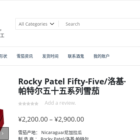
，
个工
形状
雪茄资讯
发货时间
联系酒鬼
我的账户
Rocky Patel Fifty-Five/洛基·
帕特尔五十五系列雪茄
Add a review.
¥
2,200.00
–
¥
2,900.00
雪茄产地： Nicaragua/尼加拉瓜
制 造 商 ： Rocky Patel/洛基·帕特尔