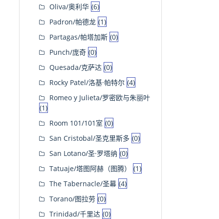
Oliva/奥利华
(6)
Padron/帕德龙
(1)
Partagas/帕塔加斯
(0)
Punch/庞奇
(0)
Quesada/克萨达
(0)
Rocky Patel/洛基·帕特尔
(4)
Romeo y Julieta/罗密欧与朱丽叶
(1)
Room 101/101室
(0)
San Cristobal/圣克里斯多
(0)
San Lotano/圣·罗塔纳
(0)
Tatuaje/塔图阿赫（图腾）
(1)
The Tabernacle/圣幕
(4)
Torano/图拉劳
(0)
Trinidad/千里达
(0)