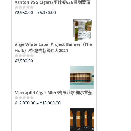
Ashton VSG Cigars/阿什顿VSG系列雪茄
¥
2,950.00
–
¥
5,350.00
评
分
0
&sol;
5
Viaje White Label Project Banner（The
Hulk）/征途白标绿巨人2021
¥
3,500.00
评
分
0
&sol;
5
Meerapfel Cigar Mier/梅拉菲尔·梅尔雪茄
¥
12,000.00
–
¥
15,000.00
评
分
0
&sol;
5