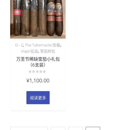
,
,
O - Z
The Tabernacle/圣幕
,
Viaje/征途
雪茄样包
万圣节稀缺雪茄小礼包
（6支装）
评
¥
1,100.00
分
0
&sol;
5
阅读更多