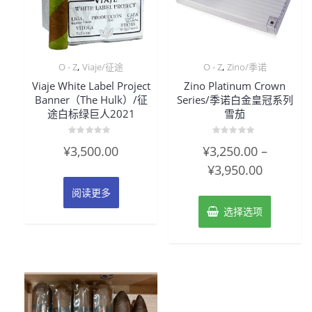
,
,
O - Z
Viaje/征途
O - Z
Zino/季诺
Viaje White Label Project
Zino Platinum Crown
Banner（The Hulk）/征
Series/季诺白金皇冠系列
途白标绿巨人2021
雪茄
评
评
¥
3,500.00
¥
3,250.00
–
分
分
0
0
¥
3,950.00
&sol;
&sol;
5
5
阅读更多
选择选项