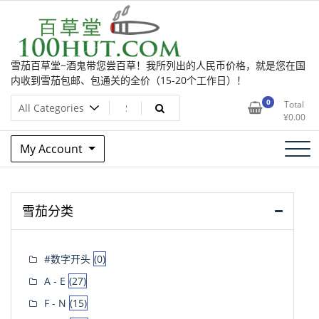
Skip
to
content
雪茄百草堂~酒鬼带您尝百草！我所列出的人民币价格，就是您在国
内收到雪茄包邮、包通关的全价（15-20个工作日）！
0
Total
¥
0.00
My Account
雪茄分类
#数字开头
(0)
A - E
(27)
F - N
(15)