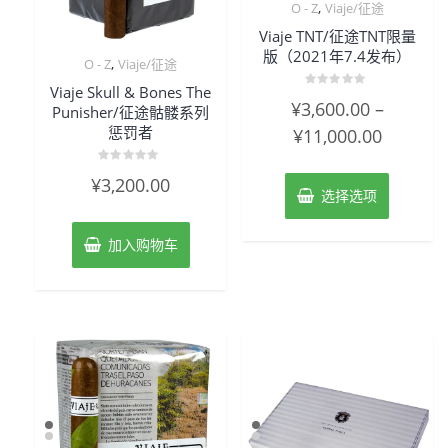
,
O - Z
Viaje/征途
Viaje TNT/征途TNT限量
版（2021年7.4发布）
,
O - Z
Viaje/征途
Viaje Skull & Bones The
评
¥
3,600.00
–
Punisher/征途骷髅系列
分
0
惩罚者
¥
11,000.00
&sol;
5
评
¥
3,200.00
分
选择选项
0
&sol;
5
加入购物车