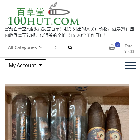
Skip
to
content
雪茄百草堂~酒鬼带您尝百草！我所列出的人民币价格，就是您在国
内收到雪茄包邮、包通关的全价（15-20个工作日）！
0
Total
¥
0.00
My Account