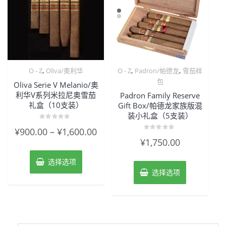
,
,
,
O - Z
Oliva/奥利华
O - Z
Padron/帕德龙
雪茄样
包
Oliva Serie V Melanio/奥
利华V系列米拉尼奥雪茄
Padron Family Reserve
礼盒（10支装）
Gift Box/帕德龙家族版混
装小礼盒（5支装）
评
¥
900.00
–
¥
1,600.00
分
评
0
¥
1,750.00
分
&sol;
0
5
&sol;
选择选项
5
选择选项