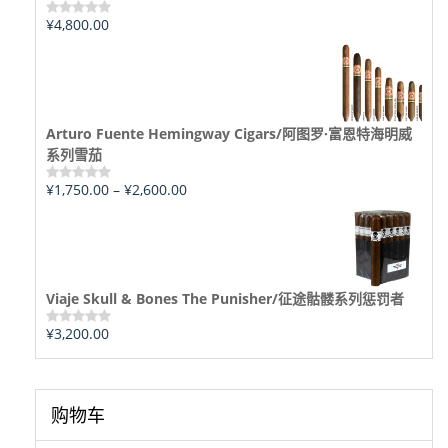
¥
4,800.00
评
分
0
&sol;
5
Arturo Fuente Hemingway Cigars/阿图罗·富恩特海明威
系列雪茄
¥
1,750.00
–
¥
2,600.00
评
分
0
&sol;
5
Viaje Skull & Bones The Punisher/征途骷髅系列惩罚者
¥
3,200.00
评
分
0
&sol;
5
购物车