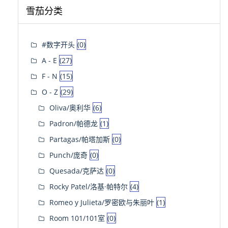
雪茄分类
#数字开头
(0)
A - E
(27)
F - N
(15)
O - Z
(29)
Oliva/奥利华
(6)
Padron/帕德龙
(1)
Partagas/帕塔加斯
(0)
Punch/庞奇
(0)
Quesada/克萨达
(0)
Rocky Patel/洛基·帕特尔
(4)
Romeo y Julieta/罗密欧与朱丽叶
(1)
Room 101/101室
(0)