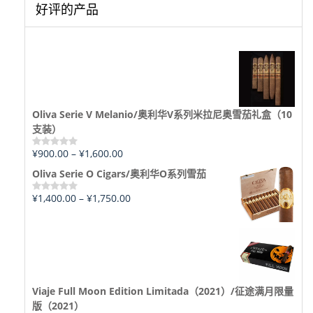
好评的产品
Oliva Serie V Melanio/奥利华V系列米拉尼奥雪茄礼盒（10
支装）
¥
900.00
–
¥
1,600.00
评
分
Oliva Serie O Cigars/奥利华O系列雪茄
0
&sol;
5
¥
1,400.00
–
¥
1,750.00
评
分
0
&sol;
5
Viaje Full Moon Edition Limitada（2021）/征途满月限量
版（2021）