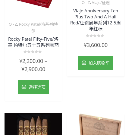
,
O - Z
Viaje/征途
Viaje Anniversary Ten
Plus Two And A Half
Red/征途周年系列12.5周
,
O - Z
Rocky Patel/洛基·帕特
年红标
尔
Rocky Patel Fifty-Five/洛
评
¥
3,600.00
基·帕特尔五十五系列雪茄
分
0
&sol;
5
评
¥
2,200.00
–
分
加入购物车
0
¥
2,900.00
&sol;
5
选择选项