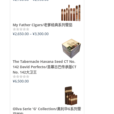
评
分
0
&sol;
5
My Father Cigars/老爹经典系列雪茄
¥
2,650.00
–
¥
3,300.00
评
分
0
&sol;
5
The Tabernacle Havana Seed CT No.
142 David Perfecto/圣幕古巴传承版CT
No. 142大卫王
¥
6,500.00
评
分
0
&sol;
5
Oliva Serie 'G' Collection/奥利华G系列雪