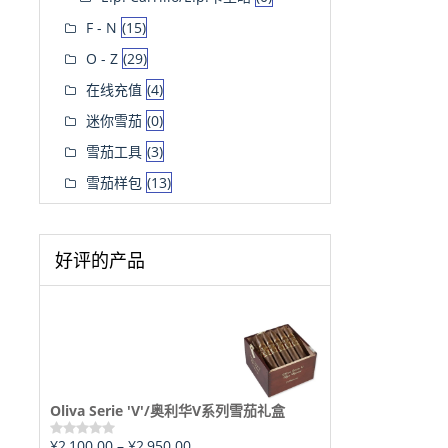
F - N
(15)
O - Z
(29)
在线充值
(4)
迷你雪茄
(0)
雪茄工具
(3)
雪茄样包
(13)
好评的产品
Oliva Serie 'V'/奥利华V系列雪茄礼盒
¥
2,100.00
–
¥
2,950.00