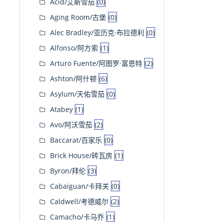
Acid/艾斯雪茄
(0)
Aging Room/古堡
(0)
Alec Bradley/亚历克·布拉德利
(0)
Alfonso/阿方索
(1)
Arturo Fuente/阿图罗·富恩特
(2)
Ashton/阿什顿
(6)
Asylum/天佑雪茄
(0)
Atabey
(1)
Avo/阿沃雪茄
(2)
Baccarat/百家乐
(0)
Brick House/砖瓦房
(1)
Byron/拜伦
(3)
Cabaiguan/卡拜关
(0)
Caldwell/考德威尔
(2)
Camacho/卡马乔
(1)