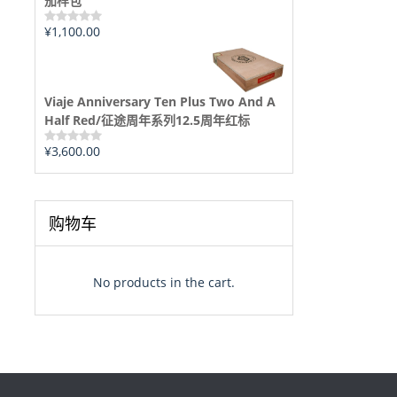
茄样包
¥
1,100.00
评
分
0
&sol;
5
Viaje Anniversary Ten Plus Two And A
Half Red/征途周年系列12.5周年红标
¥
3,600.00
评
分
0
&sol;
5
购物车
No products in the cart.