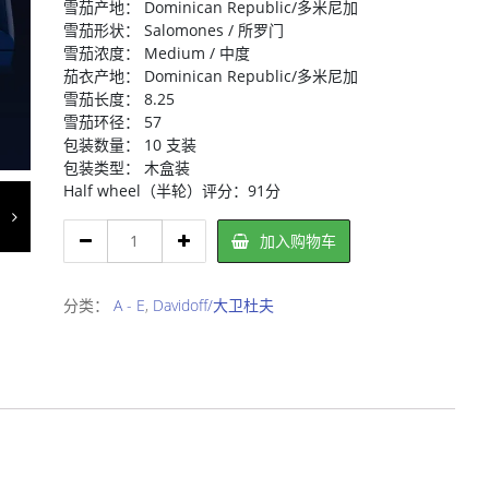
雪茄产地： Dominican Republic/多米尼加
雪茄形状： Salomones / 所罗门
雪茄浓度： Medium / 中度
茄衣产地： Dominican Republic/多米尼加
雪茄长度： 8.25
雪茄环径： 57
包装数量： 10 支装
包装类型： 木盒装
Half wheel（半轮）评分：91分
Davidoff
加入购物车
Royal
Release
Salomones/
分类：
A - E
,
Davidoff/大卫杜夫
大
卫
杜
夫
皇
家
所
罗