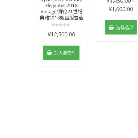
¥
1,450.00
–
分
Elegantes 2018
0
¥
1,600.00
&sol;
Vintage/拜伦21世纪
5
典雅2018限量版雪茄
选择选项
评
¥
12,500.00
分
0
&sol;
5
加入购物车