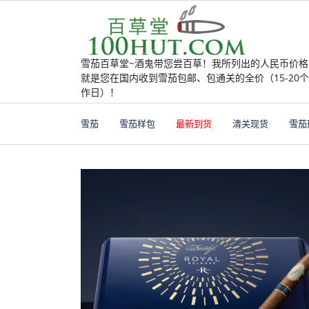
Skip
to
content
雪茄百草堂~酒鬼带您尝百草！我所列出的人民币价格
就是您在国内收到雪茄包邮、包通关的全价（15-20
作日）！
雪茄
雪茄样包
最新到货
清关现货
雪茄