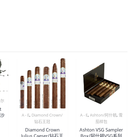
门
（10
支
装）
数
量
威尔
t
,
,
,
代沙
A - E
Diamond Crown/
A - E
Ashton/阿什顿
雪
钻石王冠
茄样包
Diamond Crown
Ashton VSG Sampler
Julius Caeser/钻石王
Box/阿什顿VSG系列