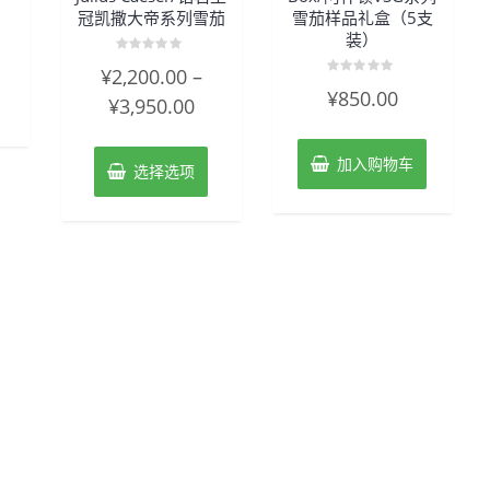
冠凯撒大帝系列雪茄
雪茄样品礼盒（5支
装）
评
¥
2,200.00
–
分
评
0
¥
850.00
分
¥
3,950.00
&sol;
0
5
&sol;
5
加入购物车
选择选项