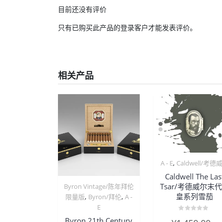
目前还没有评价
只有已购买此产品的登录客户才能发表评价。
相关产品
,
A - E
Caldwell/考德
Caldwell The Las
Tsar/考德威尔末
Byron Vintage/陈年拜伦
皇系列雪茄
,
,
限量版
Byron/拜伦
A -
E
评
Byron 21th Century