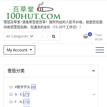
Skip
to
content
雪茄百草堂~酒鬼带您尝百草！我所列出的人民币价格，就是您在国
内收到雪茄包邮、包通关的全价（15-20个工作日）！
0
Total
¥
0.00
My Account
雪茄分类
#数字开头
(0)
A - E
(27)
F - N
(15)