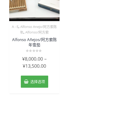
,
A - E
Alfonso Anejo/阿方索陈
,
年
Alfonso/阿方索
Alfonso Añejos/阿方索陈
年雪茄
评
¥
8,000.00
–
分
0
¥
13,500.00
&sol;
5
选择选项