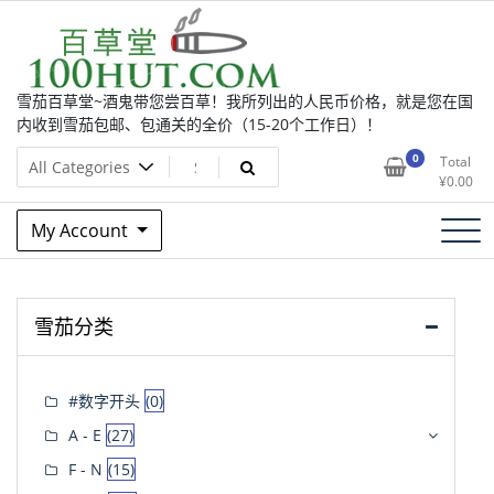
Skip
to
content
雪茄百草堂~酒鬼带您尝百草！我所列出的人民币价格，就是您在国
内收到雪茄包邮、包通关的全价（15-20个工作日）！
0
Total
¥
0.00
My Account
雪茄分类
#数字开头
(0)
A - E
(27)
F - N
(15)