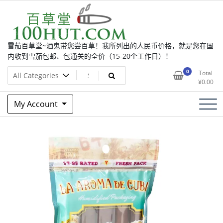
Skip
to
content
雪茄百草堂~酒鬼带您尝百草！我所列出的人民币价格，就是您在国
内收到雪茄包邮、包通关的全价（15-20个工作日）！
0
Total
¥
0.00
My Account