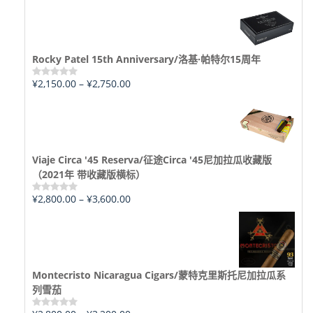
Rocky Patel 15th Anniversary/洛基·帕特尔15周年
¥
2,150.00
–
¥
2,750.00
评
分
0
&sol;
5
Viaje Circa '45 Reserva/征途Circa '45尼加拉瓜收藏版
（2021年 带收藏版横标）
¥
2,800.00
–
¥
3,600.00
评
分
0
&sol;
5
Montecristo Nicaragua Cigars/蒙特克里斯托尼加拉瓜系
列雪茄