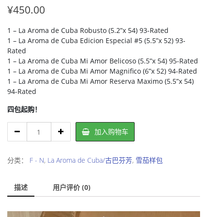
¥
450.00
1 – La Aroma de Cuba Robusto (5.2”x 54) 93-Rated
1 – La Aroma de Cuba Edicion Especial #5 (5.5”x 52) 93-
Rated
1 – La Aroma de Cuba Mi Amor Belicoso (5.5”x 54) 95-Rated
1 – La Aroma de Cuba Mi Amor Magnifico (6”x 52) 94-Rated
1 – La Aroma de Cuba Mi Amor Reserva Maximo (5.5”x 54)
94-Rated
四包起购！
La
加入购物车
Aroma
de
Cuba
分类：
F - N
,
La Aroma de Cuba/古巴芬芳
,
雪茄样包
Fresh
Packs/
描述
用户评价 (0)
古
巴
芬