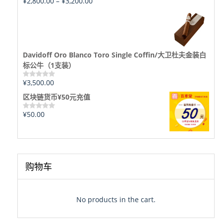
¥
2,800.00
–
¥
3,200.00
评
分
0
&sol;
5
Davidoff Oro Blanco Toro Single Coffin/大卫杜夫金装白
标公牛（1支装）
¥
3,500.00
评
分
区块链货币¥50元充值
0
&sol;
5
¥
50.00
评
分
0
&sol;
5
购物车
No products in the cart.