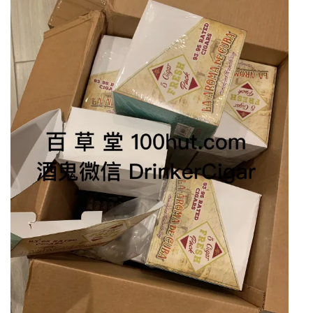
芳
妙
鲜
包
（5
支
装）
数
量