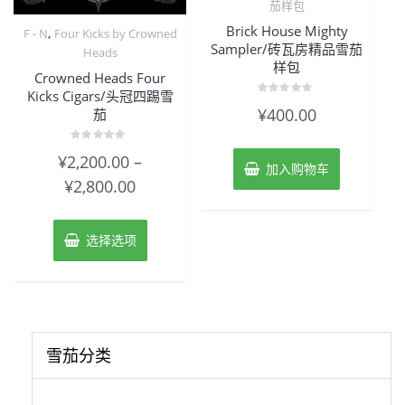
茄样包
Brick House Mighty
,
F - N
Four Kicks by Crowned
Sampler/砖瓦房精品雪茄
Heads
样包
Crowned Heads Four
Kicks Cigars/头冠四踢雪
评
¥
400.00
茄
分
0
&sol;
5
评
¥
2,200.00
–
分
加入购物车
0
¥
2,800.00
&sol;
5
选择选项
雪茄分类