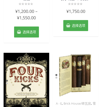
评
评
¥
1,200.00
–
¥
1,750.00
分
分
0
0
¥
1,550.00
&sol;
&sol;
5
5
选择选项
选择选项
,
,
A - E
Brick House/砖瓦房
雪