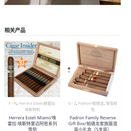
相关产品
,
,
,
F - N
Herrera Esteli/赫雷拉·
O - Z
Padron/帕德龙
雪茄样
埃斯特利
包
Herrera Esteli Miami/埃
Padron Family Reserve
雷拉·埃斯特里迈阿密系列
Gift Box/帕德龙家族版混
雪茄
装小礼盒（5支装）