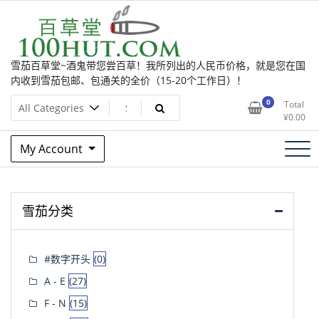
Skip
to
content
雪茄百草堂~酒鬼带您尝百草！我所列出的人民币价格，就是您在国
内收到雪茄包邮、包通关的全价（15-20个工作日）！
0
Total
¥
0.00
My Account
雪茄分类
#数字开头
(0)
A - E
(27)
F - N
(15)