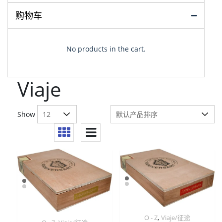
购物车
No products in the cart.
Viaje
Show
,
O - Z
Viaje/征途