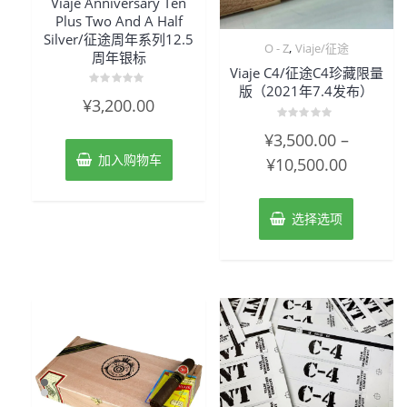
Viaje Anniversary Ten
Plus Two And A Half
Silver/征途周年系列12.5
,
O - Z
Viaje/征途
周年银标
Viaje C4/征途C4珍藏限量
版（2021年7.4发布）
评
¥
3,200.00
分
0
&sol;
评
¥
3,500.00
–
5
分
0
加入购物车
¥
10,500.00
&sol;
5
选择选项