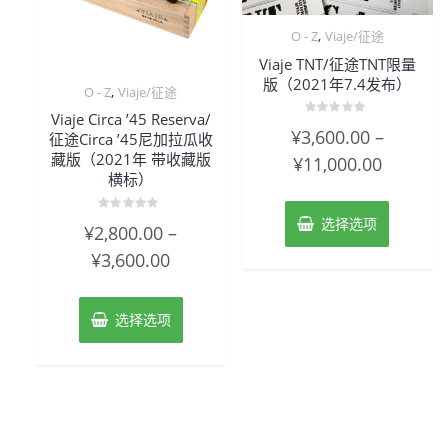
,
O - Z
Viaje/征途
Viaje TNT/征途TNT限量
版（2021年7.4发布）
,
O - Z
Viaje/征途
Viaje Circa ’45 Reserva/
评
¥
3,600.00
–
征途Circa ’45尼加拉瓜收
分
0
藏版（2021年 带收藏版
¥
11,000.00
&sol;
5
横标）
选择选项
评
¥
2,800.00
–
分
0
¥
3,600.00
&sol;
5
选择选项