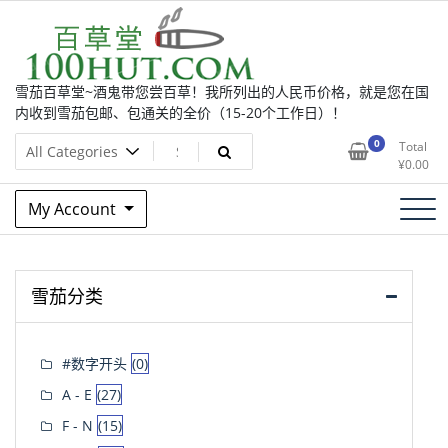
Skip
to
content
雪茄百草堂~酒鬼带您尝百草！我所列出的人民币价格，就是您在国
内收到雪茄包邮、包通关的全价（15-20个工作日）！
0
Total
¥
0.00
My Account
雪茄分类
#数字开头
(0)
A - E
(27)
F - N
(15)