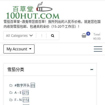
Skip
to
content
雪茄百草堂~酒鬼带您尝百草！我所列出的人民币价格，就是您在国
内收到雪茄包邮、包通关的全价（15-20个工作日）！
0
Total
¥
0.00
My Account
雪茄分类
#数字开头
(0)
A - E
(27)
F - N
(15)