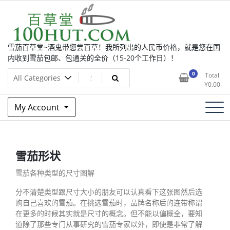
Skip
to
content
雪茄百草堂~酒鬼带您尝百草！我所列出的人民币价格，就是您在国
内收到雪茄包邮、包通关的全价（15-20个工作日）！
0
Total
¥
0.00
My Account
雪茄形状
雪茄各种类型的尺寸图解
分不清楚类型跟尺寸大小的朋友可以认真看下这张图然后选
购自己喜欢的雪茄。在挑选雪茄时，品牌名称后的连带称谓
在更多的时候其实就是尺寸的概念。但不能以偏概全，要知
道除了那些专门从事研究的雪茄专家以外，即使是非常了解